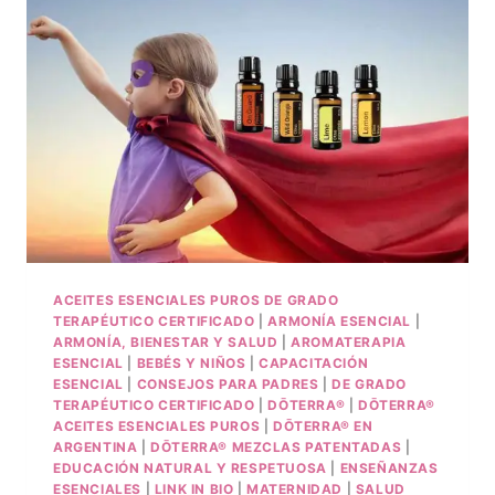
ACEITES ESENCIALES PUROS DE GRADO
TERAPÉUTICO CERTIFICADO
|
ARMONÍA ESENCIAL
|
ARMONÍA, BIENESTAR Y SALUD
|
AROMATERAPIA
ESENCIAL
|
BEBÉS Y NIÑOS
|
CAPACITACIÓN
ESENCIAL
|
CONSEJOS PARA PADRES
|
DE GRADO
TERAPÉUTICO CERTIFICADO
|
DŌTERRA®
|
DŌTERRA®
ACEITES ESENCIALES PUROS
|
DŌTERRA® EN
ARGENTINA
|
DŌTERRA® MEZCLAS PATENTADAS
|
EDUCACIÓN NATURAL Y RESPETUOSA
|
ENSEÑANZAS
ESENCIALES
|
LINK IN BIO
|
MATERNIDAD
|
SALUD