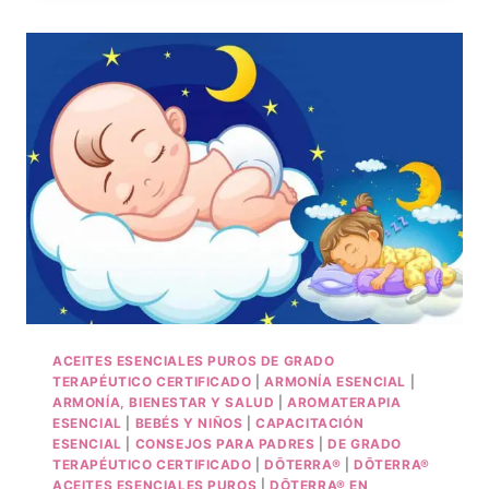
ACEITES ESENCIALES PUROS DE GRADO
TERAPÉUTICO CERTIFICADO
|
ARMONÍA ESENCIAL
|
ARMONÍA, BIENESTAR Y SALUD
|
AROMATERAPIA
ESENCIAL
|
BEBÉS Y NIÑOS
|
CAPACITACIÓN
ESENCIAL
|
CONSEJOS PARA PADRES
|
DE GRADO
TERAPÉUTICO CERTIFICADO
|
DŌTERRA®
|
DŌTERRA®
ACEITES ESENCIALES PUROS
|
DŌTERRA® EN