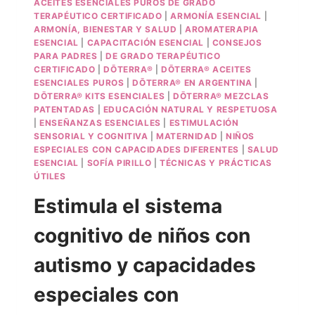
ACEITES ESENCIALES PUROS DE GRADO
TERAPÉUTICO CERTIFICADO
|
ARMONÍA ESENCIAL
|
ARMONÍA, BIENESTAR Y SALUD
|
AROMATERAPIA
ESENCIAL
|
CAPACITACIÓN ESENCIAL
|
CONSEJOS
PARA PADRES
|
DE GRADO TERAPÉUTICO
CERTIFICADO
|
DŌTERRA®
|
DŌTERRA® ACEITES
ESENCIALES PUROS
|
DŌTERRA® EN ARGENTINA
|
DŌTERRA® KITS ESENCIALES
|
DŌTERRA® MEZCLAS
PATENTADAS
|
EDUCACIÓN NATURAL Y RESPETUOSA
|
ENSEÑANZAS ESENCIALES
|
ESTIMULACIÓN
SENSORIAL Y COGNITIVA
|
MATERNIDAD
|
NIÑOS
ESPECIALES CON CAPACIDADES DIFERENTES
|
SALUD
ESENCIAL
|
SOFÍA PIRILLO
|
TÉCNICAS Y PRÁCTICAS
ÚTILES
Estimula el sistema
cognitivo de niños con
autismo y capacidades
especiales con