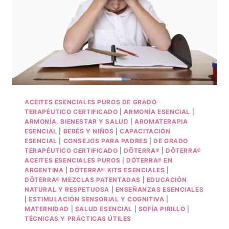
ACEITES ESENCIALES PUROS DE GRADO
TERAPÉUTICO CERTIFICADO
|
ARMONÍA ESENCIAL
|
ARMONÍA, BIENESTAR Y SALUD
|
AROMATERAPIA
ESENCIAL
|
BEBÉS Y NIÑOS
|
CAPACITACIÓN
ESENCIAL
|
CONSEJOS PARA PADRES
|
DE GRADO
TERAPÉUTICO CERTIFICADO
|
DŌTERRA®
|
DŌTERRA®
ACEITES ESENCIALES PUROS
|
DŌTERRA® EN
ARGENTINA
|
DŌTERRA® KITS ESENCIALES
|
DŌTERRA® MEZCLAS PATENTADAS
|
EDUCACIÓN
NATURAL Y RESPETUOSA
|
ENSEÑANZAS ESENCIALES
|
ESTIMULACIÓN SENSORIAL Y COGNITIVA
|
MATERNIDAD
|
SALUD ESENCIAL
|
SOFÍA PIRILLO
|
TÉCNICAS Y PRÁCTICAS ÚTILES