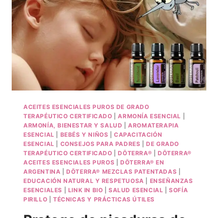
ACEITES ESENCIALES PUROS DE GRADO
TERAPÉUTICO CERTIFICADO
|
ARMONÍA ESENCIAL
|
ARMONÍA, BIENESTAR Y SALUD
|
AROMATERAPIA
ESENCIAL
|
BEBÉS Y NIÑOS
|
CAPACITACIÓN
ESENCIAL
|
CONSEJOS PARA PADRES
|
DE GRADO
TERAPÉUTICO CERTIFICADO
|
DŌTERRA®
|
DŌTERRA®
ACEITES ESENCIALES PUROS
|
DŌTERRA® EN
ARGENTINA
|
DŌTERRA® MEZCLAS PATENTADAS
|
EDUCACIÓN NATURAL Y RESPETUOSA
|
ENSEÑANZAS
ESENCIALES
|
LINK IN BIO
|
SALUD ESENCIAL
|
SOFÍA
PIRILLO
|
TÉCNICAS Y PRÁCTICAS ÚTILES