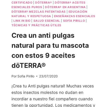
CERTIFICADO
|
DŌTERRA®
|
DŌTERRA® ACEITES
ESENCIALES PUROS
|
DŌTERRA® EN ARGENTINA
|
DŌTERRA® MEZCLAS PATENTADAS
|
EDUCACIÓN
NATURAL Y RESPETUOSA
|
ENSEÑANZAS ESENCIALES
|
LINK IN BIO
|
SALUD ESENCIAL
|
SOFÍA PIRILLO
|
TÉCNICAS Y PRÁCTICAS ÚTILES
Crea un anti pulgas
natural para tu mascota
con estos 9 aceites
dōTERRA®
Por
Sofia Pirillo
23/07/2020
¡Crea tu Anti pulgas natural! Muchas veces
estos insectos molestos no dudan en
incordiar a nuestro fiel compañero cuando
tienen la oportunidad. Los medicamentos y