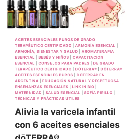
ACEITES ESENCIALES PUROS DE GRADO
TERAPÉUTICO CERTIFICADO
|
ARMONÍA ESENCIAL
|
ARMONÍA, BIENESTAR Y SALUD
|
AROMATERAPIA
ESENCIAL
|
BEBÉS Y NIÑOS
|
CAPACITACIÓN
ESENCIAL
|
CONSEJOS PARA PADRES
|
DE GRADO
TERAPÉUTICO CERTIFICADO
|
DŌTERRA®
|
DŌTERRA®
ACEITES ESENCIALES PUROS
|
DŌTERRA® EN
ARGENTINA
|
EDUCACIÓN NATURAL Y RESPETUOSA
|
ENSEÑANZAS ESENCIALES
|
LINK IN BIO
|
MATERNIDAD
|
SALUD ESENCIAL
|
SOFÍA PIRILLO
|
TÉCNICAS Y PRÁCTICAS ÚTILES
Alivia la varicela infantil
con 6 aceites esenciales
dōTERRA®