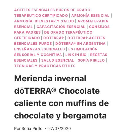
ACEITES ESENCIALES PUROS DE GRADO
TERAPÉUTICO CERTIFICADO
|
ARMONÍA ESENCIAL
|
ARMONÍA, BIENESTAR Y SALUD
|
AROMATERAPIA
ESENCIAL
|
CAPACITACIÓN ESENCIAL
|
CONSEJOS
PARA PADRES
|
DE GRADO TERAPÉUTICO
CERTIFICADO
|
DŌTERRA®
|
DŌTERRA® ACEITES
ESENCIALES PUROS
|
DŌTERRA® EN ARGENTINA
|
ENSEÑANZAS ESENCIALES
|
ESTIMULACIÓN
SENSORIAL Y COGNITIVA
|
LINK IN BIO
|
RECETAS
ESENCIALES
|
SALUD ESENCIAL
|
SOFÍA PIRILLO
|
TÉCNICAS Y PRÁCTICAS ÚTILES
Merienda invernal
dōTERRA® Chocolate
caliente con muffins de
chocolate y bergamota
Por
Sofia Pirillo
27/07/2020