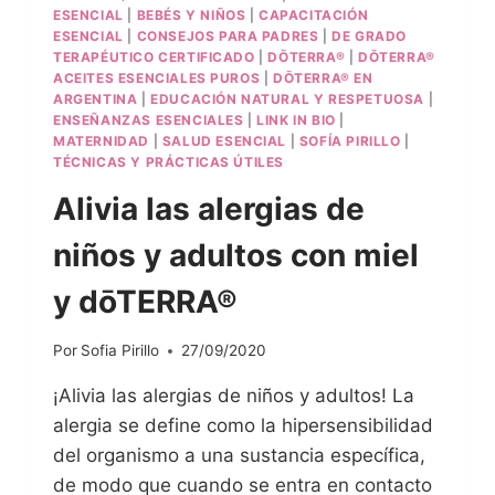
ESENCIAL
|
BEBÉS Y NIÑOS
|
CAPACITACIÓN
ESENCIAL
|
CONSEJOS PARA PADRES
|
DE GRADO
TERAPÉUTICO CERTIFICADO
|
DŌTERRA®
|
DŌTERRA®
ACEITES ESENCIALES PUROS
|
DŌTERRA® EN
ARGENTINA
|
EDUCACIÓN NATURAL Y RESPETUOSA
|
ENSEÑANZAS ESENCIALES
|
LINK IN BIO
|
MATERNIDAD
|
SALUD ESENCIAL
|
SOFÍA PIRILLO
|
TÉCNICAS Y PRÁCTICAS ÚTILES
Alivia las alergias de
niños y adultos con miel
y dōTERRA®
Por
Sofia Pirillo
27/09/2020
¡Alivia las alergias de niños y adultos! La
alergia se define como la hipersensibilidad
del organismo a una sustancia específica,
de modo que cuando se entra en contacto