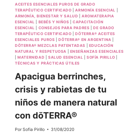
ACEITES ESENCIALES PUROS DE GRADO
TERAPÉUTICO CERTIFICADO
|
ARMONÍA ESENCIAL
|
ARMONÍA, BIENESTAR Y SALUD
|
AROMATERAPIA
ESENCIAL
|
BEBÉS Y NIÑOS
|
CAPACITACIÓN
ESENCIAL
|
CONSEJOS PARA PADRES
|
DE GRADO
TERAPÉUTICO CERTIFICADO
|
DŌTERRA® ACEITES
ESENCIALES PUROS
|
DŌTERRA® EN ARGENTINA
|
DŌTERRA® MEZCLAS PATENTADAS
|
EDUCACIÓN
NATURAL Y RESPETUOSA
|
ENSEÑANZAS ESENCIALES
|
MATERNIDAD
|
SALUD ESENCIAL
|
SOFÍA PIRILLO
|
TÉCNICAS Y PRÁCTICAS ÚTILES
Apacigua berrinches,
crisis y rabietas de tu
niños de manera natural
con dōTERRA®
Por
Sofia Pirillo
31/08/2020