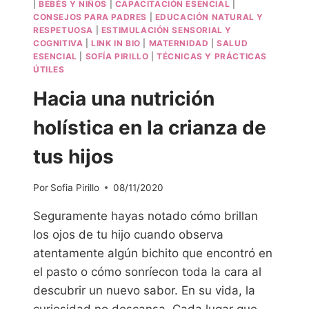
|
BEBÉS Y NIÑOS
|
CAPACITACIÓN ESENCIAL
|
CONSEJOS PARA PADRES
|
EDUCACIÓN NATURAL Y
RESPETUOSA
|
ESTIMULACIÓN SENSORIAL Y
COGNITIVA
|
LINK IN BIO
|
MATERNIDAD
|
SALUD
ESENCIAL
|
SOFÍA PIRILLO
|
TÉCNICAS Y PRÁCTICAS
ÚTILES
Hacia una nutrición
holística en la crianza de
tus hijos
Por
Sofia Pirillo
08/11/2020
Seguramente hayas notado cómo brillan
los ojos de tu hijo cuando observa
atentamente algún bichito que encontró en
el pasto o cómo sonríecon toda la cara al
descubrir un nuevo sabor. En su vida, la
curiosidad no descansa. Cada lugar que