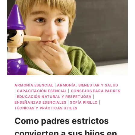
ARMONÍA ESENCIAL
|
ARMONÍA, BIENESTAR Y SALUD
|
CAPACITACIÓN ESENCIAL
|
CONSEJOS PARA PADRES
|
EDUCACIÓN NATURAL Y RESPETUOSA
|
ENSEÑANZAS ESENCIALES
|
SOFÍA PIRILLO
|
TÉCNICAS Y PRÁCTICAS ÚTILES
Como padres estrictos
convierten a sus hijos en