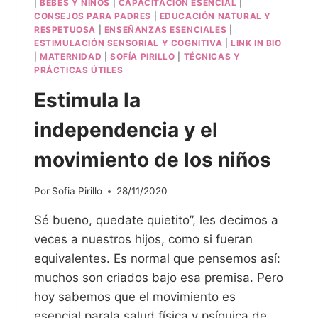
|
BEBÉS Y NIÑOS
|
CAPACITACIÓN ESENCIAL
|
CONSEJOS PARA PADRES
|
EDUCACIÓN NATURAL Y
RESPETUOSA
|
ENSEÑANZAS ESENCIALES
|
ESTIMULACIÓN SENSORIAL Y COGNITIVA
|
LINK IN BIO
|
MATERNIDAD
|
SOFÍA PIRILLO
|
TÉCNICAS Y
PRÁCTICAS ÚTILES
Estimula la
independencia y el
movimiento de los niños
Por
Sofia Pirillo
28/11/2020
Sé bueno, quedate quietito”, les decimos a
veces a nuestros hijos, como si fueran
equivalentes. Es normal que pensemos así:
muchos son criados bajo esa premisa. Pero
hoy sabemos que el movimiento es
esencial parala salud física y psíquica de