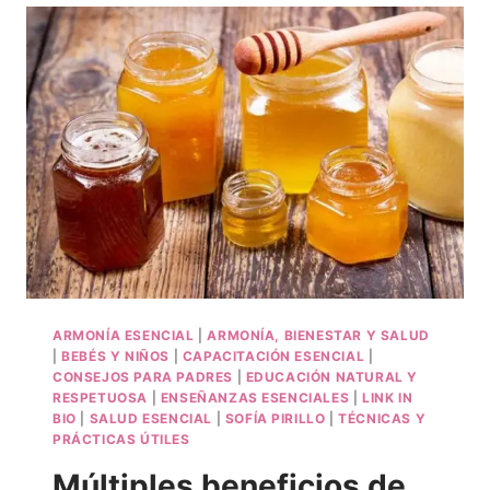
ARMONÍA ESENCIAL
|
ARMONÍA, BIENESTAR Y SALUD
|
BEBÉS Y NIÑOS
|
CAPACITACIÓN ESENCIAL
|
CONSEJOS PARA PADRES
|
EDUCACIÓN NATURAL Y
RESPETUOSA
|
ENSEÑANZAS ESENCIALES
|
LINK IN
BIO
|
SALUD ESENCIAL
|
SOFÍA PIRILLO
|
TÉCNICAS Y
PRÁCTICAS ÚTILES
Múltiples beneficios de