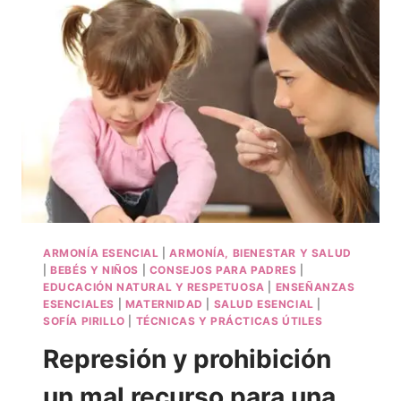
ARMONÍA ESENCIAL
|
ARMONÍA, BIENESTAR Y SALUD
|
BEBÉS Y NIÑOS
|
CONSEJOS PARA PADRES
|
EDUCACIÓN NATURAL Y RESPETUOSA
|
ENSEÑANZAS
ESENCIALES
|
MATERNIDAD
|
SALUD ESENCIAL
|
SOFÍA PIRILLO
|
TÉCNICAS Y PRÁCTICAS ÚTILES
Represión y prohibición
un mal recurso para una