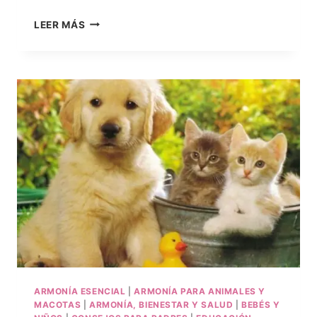
LEER MÁS
ARMONÍA ESENCIAL
|
ARMONÍA PARA ANIMALES Y
MACOTAS
|
ARMONÍA, BIENESTAR Y SALUD
|
BEBÉS Y