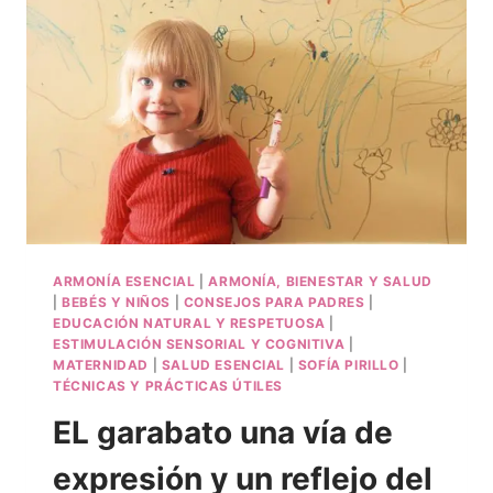
ARMONÍA ESENCIAL
|
ARMONÍA, BIENESTAR Y SALUD
|
BEBÉS Y NIÑOS
|
CONSEJOS PARA PADRES
|
EDUCACIÓN NATURAL Y RESPETUOSA
|
ESTIMULACIÓN SENSORIAL Y COGNITIVA
|
MATERNIDAD
|
SALUD ESENCIAL
|
SOFÍA PIRILLO
|
TÉCNICAS Y PRÁCTICAS ÚTILES
EL garabato una vía de
expresión y un reflejo del