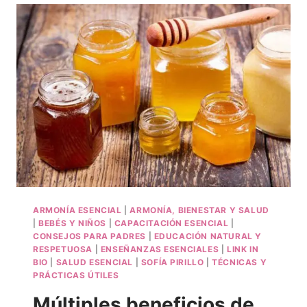
ARMONÍA ESENCIAL
|
ARMONÍA, BIENESTAR Y SALUD
|
BEBÉS Y NIÑOS
|
CAPACITACIÓN ESENCIAL
|
CONSEJOS PARA PADRES
|
EDUCACIÓN NATURAL Y
RESPETUOSA
|
ENSEÑANZAS ESENCIALES
|
LINK IN
BIO
|
SALUD ESENCIAL
|
SOFÍA PIRILLO
|
TÉCNICAS Y
PRÁCTICAS ÚTILES
Múltiples beneficios de