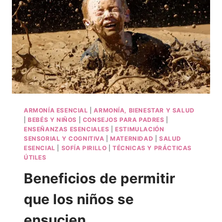
ARMONÍA ESENCIAL
|
ARMONÍA, BIENESTAR Y SALUD
|
BEBÉS Y NIÑOS
|
CONSEJOS PARA PADRES
|
ENSEÑANZAS ESENCIALES
|
ESTIMULACIÓN
SENSORIAL Y COGNITIVA
|
MATERNIDAD
|
SALUD
ESENCIAL
|
SOFÍA PIRILLO
|
TÉCNICAS Y PRÁCTICAS
ÚTILES
Beneficios de permitir
que los niños se
ensucien