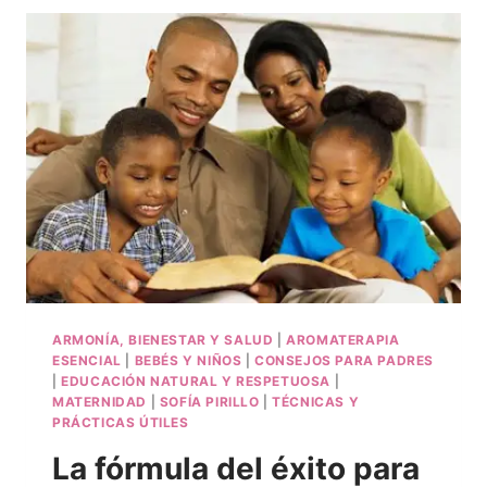
ARMONÍA, BIENESTAR Y SALUD
|
AROMATERAPIA
ESENCIAL
|
BEBÉS Y NIÑOS
|
CONSEJOS PARA PADRES
|
EDUCACIÓN NATURAL Y RESPETUOSA
|
MATERNIDAD
|
SOFÍA PIRILLO
|
TÉCNICAS Y
PRÁCTICAS ÚTILES
La fórmula del éxito para