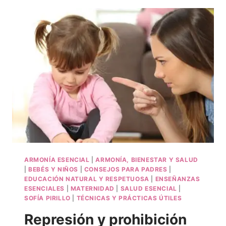
ARMONÍA ESENCIAL
|
ARMONÍA, BIENESTAR Y SALUD
|
BEBÉS Y NIÑOS
|
CONSEJOS PARA PADRES
|
EDUCACIÓN NATURAL Y RESPETUOSA
|
ENSEÑANZAS
ESENCIALES
|
MATERNIDAD
|
SALUD ESENCIAL
|
SOFÍA PIRILLO
|
TÉCNICAS Y PRÁCTICAS ÚTILES
Represión y prohibición