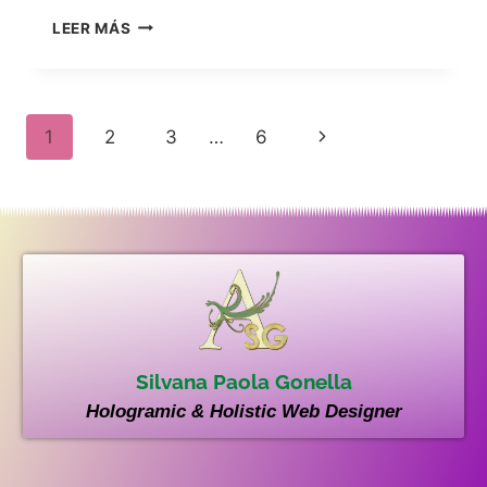
LEER MÁS
1
2
3
…
6
Silvana Paola Gonella
Hologramic & Holistic Web Designer