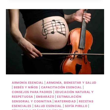
ARMONÍA ESENCIAL
|
ARMONÍA, BIENESTAR Y SALUD
|
BEBÉS Y NIÑOS
|
CAPACITACIÓN ESENCIAL
|
CONSEJOS PARA PADRES
|
EDUCACIÓN NATURAL Y
RESPETUOSA
|
EMBARAZO
|
ESTIMULACIÓN
SENSORIAL Y COGNITIVA
|
MATERNIDAD
|
RECETAS
ESENCIALES
|
SALUD ESENCIAL
|
SOFÍA PIRILLO
|