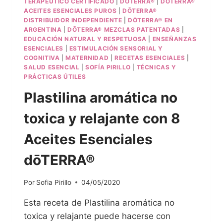
TERAPÉUTICO CERTIFICADO
|
DŌTERRA®
|
DŌTERRA®
ACEITES ESENCIALES PUROS
|
DŌTERRA®
DISTRIBUIDOR INDEPENDIENTE
|
DŌTERRA® EN
ARGENTINA
|
DŌTERRA® MEZCLAS PATENTADAS
|
EDUCACIÓN NATURAL Y RESPETUOSA
|
ENSEÑANZAS
ESENCIALES
|
ESTIMULACIÓN SENSORIAL Y
COGNITIVA
|
MATERNIDAD
|
RECETAS ESENCIALES
|
SALUD ESENCIAL
|
SOFÍA PIRILLO
|
TÉCNICAS Y
PRÁCTICAS ÚTILES
Plastilina aromática no
toxica y relajante con 8
Aceites Esenciales
dōTERRA®
Por
Sofia Pirillo
04/05/2020
Esta receta de Plastilina aromática no
toxica y relajante puede hacerse con