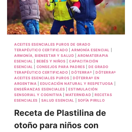
ACEITES ESENCIALES PUROS DE GRADO
TERAPÉUTICO CERTIFICADO
|
ARMONÍA ESENCIAL
|
ARMONÍA, BIENESTAR Y SALUD
|
AROMATERAPIA
ESENCIAL
|
BEBÉS Y NIÑOS
|
CAPACITACIÓN
ESENCIAL
|
CONSEJOS PARA PADRES
|
DE GRADO
TERAPÉUTICO CERTIFICADO
|
DŌTERRA®
|
DŌTERRA®
ACEITES ESENCIALES PUROS
|
DŌTERRA® EN
ARGENTINA
|
EDUCACIÓN NATURAL Y RESPETUOSA
|
ENSEÑANZAS ESENCIALES
|
ESTIMULACIÓN
SENSORIAL Y COGNITIVA
|
MATERNIDAD
|
RECETAS
ESENCIALES
|
SALUD ESENCIAL
|
SOFÍA PIRILLO
Receta de Plastilina de
otoño para niños con