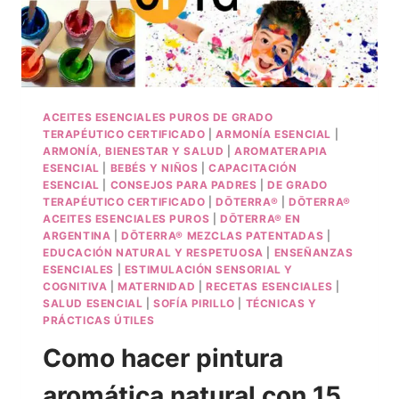
ACEITES ESENCIALES PUROS DE GRADO
TERAPÉUTICO CERTIFICADO
|
ARMONÍA ESENCIAL
|
ARMONÍA, BIENESTAR Y SALUD
|
AROMATERAPIA
ESENCIAL
|
BEBÉS Y NIÑOS
|
CAPACITACIÓN
ESENCIAL
|
CONSEJOS PARA PADRES
|
DE GRADO
TERAPÉUTICO CERTIFICADO
|
DŌTERRA®
|
DŌTERRA®
ACEITES ESENCIALES PUROS
|
DŌTERRA® EN
ARGENTINA
|
DŌTERRA® MEZCLAS PATENTADAS
|
EDUCACIÓN NATURAL Y RESPETUOSA
|
ENSEÑANZAS
ESENCIALES
|
ESTIMULACIÓN SENSORIAL Y
COGNITIVA
|
MATERNIDAD
|
RECETAS ESENCIALES
|
SALUD ESENCIAL
|
SOFÍA PIRILLO
|
TÉCNICAS Y
PRÁCTICAS ÚTILES
Como hacer pintura
aromática natural con 15