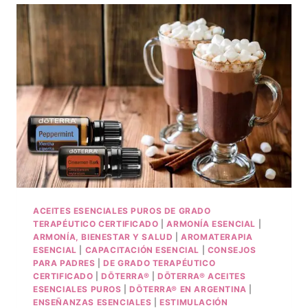
ACEITES ESENCIALES PUROS DE GRADO
TERAPÉUTICO CERTIFICADO
|
ARMONÍA ESENCIAL
|
ARMONÍA, BIENESTAR Y SALUD
|
AROMATERAPIA
ESENCIAL
|
CAPACITACIÓN ESENCIAL
|
CONSEJOS
PARA PADRES
|
DE GRADO TERAPÉUTICO
CERTIFICADO
|
DŌTERRA®
|
DŌTERRA® ACEITES
ESENCIALES PUROS
|
DŌTERRA® EN ARGENTINA
|
ENSEÑANZAS ESENCIALES
|
ESTIMULACIÓN