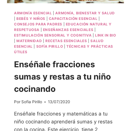
ARMONÍA ESENCIAL
|
ARMONÍA, BIENESTAR Y SALUD
|
BEBÉS Y NIÑOS
|
CAPACITACIÓN ESENCIAL
|
CONSEJOS PARA PADRES
|
EDUCACIÓN NATURAL Y
RESPETUOSA
|
ENSEÑANZAS ESENCIALES
|
ESTIMULACIÓN SENSORIAL Y COGNITIVA
|
LINK IN BIO
|
MATERNIDAD
|
RECETAS ESENCIALES
|
SALUD
ESENCIAL
|
SOFÍA PIRILLO
|
TÉCNICAS Y PRÁCTICAS
ÚTILES
Enséñale fracciones
sumas y restas a tu niño
cocinando
Por
Sofia Pirillo
13/07/2020
Enséñale fracciones y matemáticas a tu
niño cocinando aprenderá sumas y restas
con la cocina. Este ejercicio tiene 2